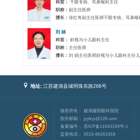
科室：
干眼专病、耳鼻喉科主任
职称：
副主任医师
擅长：
张红奇副主任医师干眼专病、耳鼻喉科
刘 娟
科室：
斜视与小儿眼科主任
职称：
主任医师
擅长：
刘 娟主任医师斜视与小儿眼科主任儿
地址:
江苏建湖县城明珠东路266号
版权所有：
建湖建阳眼科医院
院长邮箱：
jyykyy@126.com
备案编号：
苏ICP备11043159号-1
监督电话：
0515-86261918