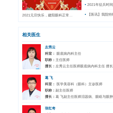
2021年征兵
【医讯】我院特
2021元旦快乐，建阳眼科正常门诊，为眼健康护航！
相关医生
左秀云
科室：
眼底病内科主任
职称：
主任医师
擅长：
左秀云主任医师眼底病内科主任 擅长
葛 飞
科室：
医学美容科（眼科）主诊医师
职称：
副主任医师
擅长：
葛 飞副主任医师泪器病、眼眶与眼肿
张红奇