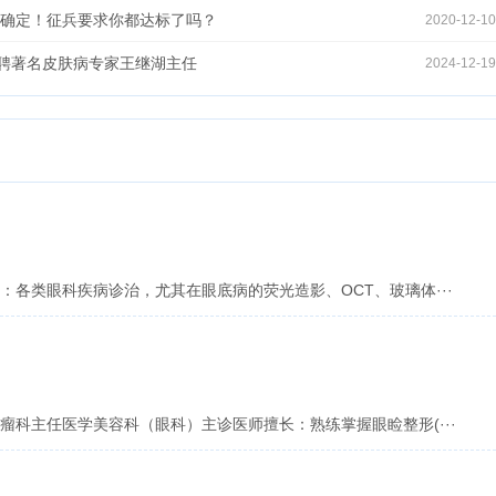
时间确定！征兵要求你都达标了吗？
2020-12-10
聘著名皮肤病专家王继湖主任
2024-12-19
：各类眼科疾病诊治，尤其在眼底病的荧光造影、OCT、玻璃体···
瘤科主任医学美容科（眼科）主诊医师擅长：熟练掌握眼睑整形(···