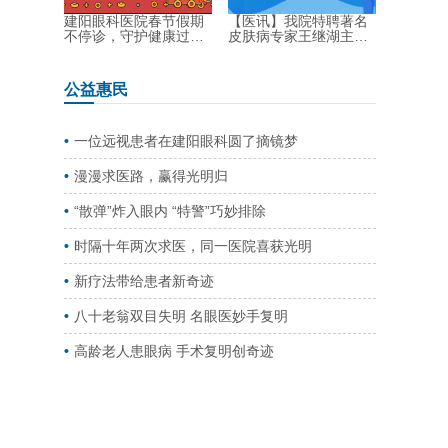
建阳眼科医院春节假期
【医讯】我院特聘著名
不停诊，守护健康过新
皮肤病专家王继湖主
年！...
任...
公益惠民
一位远视患者在建阳眼科圆了摘镜梦
漫漫求医路，赢得光明归
“散弹”炸入眼内 “特警”巧妙排除
时隔十年两次求医，同一医院喜获光明
新疗法带给患者新奇迹
八十老翁双目失明 名眼医妙手复明
高龄老人患眼病 手术复明创奇迹