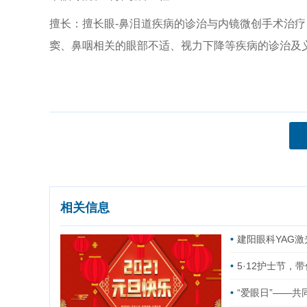
擅长：擅长眼-鼻泪道疾病的诊治与内镜微创手术治
窦、鼻咽相关的眼部不适、视力下降等疾病的诊治及
相关信息
建阳眼科YAG
5·12护士节
“爱眼日”——