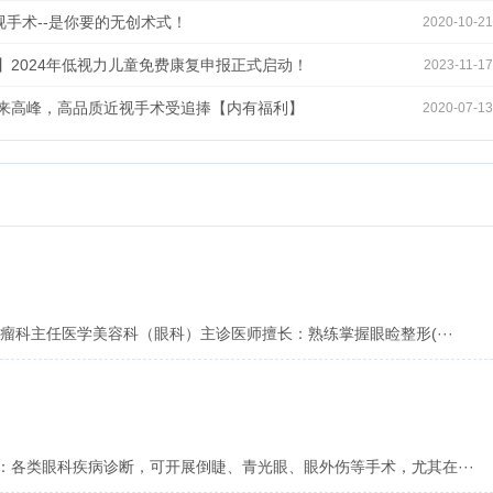
近视手术--是你要的无创术式！
2020-10-21
】2024年低视力儿童免费康复申报正式启动！
2023-11-17
来高峰，高品质近视手术受追捧【内有福利】
2020-07-13
瘤科主任医学美容科（眼科）主诊医师擅长：熟练掌握眼睑整形(···
：各类眼科疾病诊断，可开展倒睫、青光眼、眼外伤等手术，尤其在···