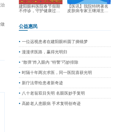
和治
建阳眼科医院春节假期
【医讯】我院特聘著名
不停诊，守护健康过新
皮肤病专家王继湖主
年！...
任...
能做
公益惠民
一位远视患者在建阳眼科圆了摘镜梦
漫漫求医路，赢得光明归
“散弹”炸入眼内 “特警”巧妙排除
时隔十年两次求医，同一医院喜获光明
新疗法带给患者新奇迹
八十老翁双目失明 名眼医妙手复明
高龄老人患眼病 手术复明创奇迹