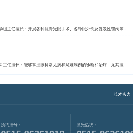
学组主任擅长：开展各种抗青光眼手术、各种眼外伤及复发性胬肉等···
科主任擅长：能够掌握眼科常见病和疑难病例的诊断和治疗，尤其擅···
技术实力
预约挂号：
激光热线：