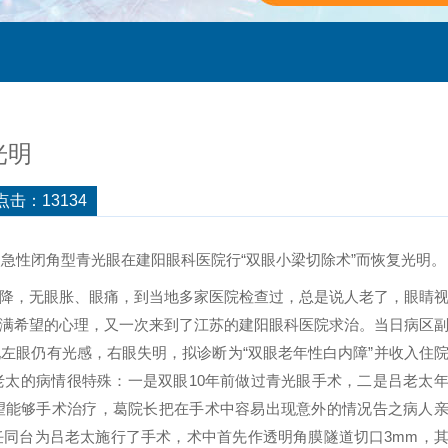
光明
点击：13134
眼急性闭角型青光眼在建阳眼科医院行“双眼小梁切除术”而恢复光明。
，无眼胀、眼痛，到当地多家医院检查过，总是说人老了，眼睛
满希望的心理，又一次来到了江苏的建阳眼科医院求治。当日病区
左眼仍有光感，右眼失明，拟诊断为“双眼老年性白内障”并收入住
太的病情很特殊：一是双眼10年前做过青光眼手术，二是吕老太
望能够手术治疗，葛院长把在手术中容易出现意外的情况告之病人
同台为吕老太施行了手术，术中首先作透明角膜隧道切口3mm，