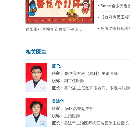
Smart全激光
【政府惠民工程
高考结束摘镜迎
建阳眼科医院春节假期不停诊，守护健康过新年！
相关医生
葛 飞
科室：
医学美容科（眼科）主诊医师
职称：
副主任医师
擅长：
葛 飞副主任医师泪器病、眼眶与眼肿
吴法华
科室：
病区名誉副主任
职称：
主治医师
擅长：
吴法华主治医师病区名誉副主任擅长