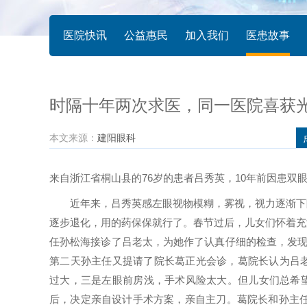
医院快讯
公益惠民
加入我们
医患故事
时隔十年两次求医，同一医院喜获
本文来源：
建阳眼科
来自浙江省桐山县的76岁的患者吕秀英，10年前因患双
近年来，吕秀英感左眼视物模糊，雾视，视力逐渐下降
逐步退化，用的药保保就行了。春节过后，儿女们怀着充
任孙松海接诊了吕老太，为她作了认真仔细的检查，发现
第二天孙主任又提请了院长葛正光会诊，葛院长认为吕老
过大，三是左眼前房浅，手术风险太大。但儿女们总希
后，决定亲自设计手术方案，亲自主刀。葛院长和孙主任