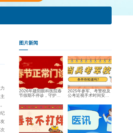
图片新闻
视力
2026年建阳眼科医院春
2025年参军、考警校及
节假期不停诊，守护健
公考近视手术时间安排
副主
康过新年！...
指南...
院。
年纪
亲友
其次