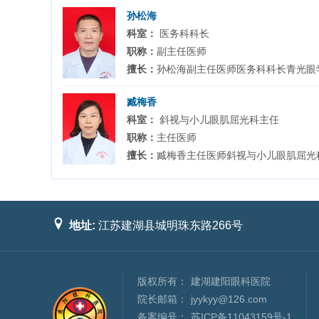
孙松海
科室：
医务科科长
职称：
副主任医师
擅长：
孙松海副主任医师医务科科长青光眼
臧梅香
科室：
斜视与小儿眼肌屈光科主任
职称：
主任医师
擅长：
臧梅香主任医师斜视与小儿眼肌屈光
地址:
江苏建湖县城明珠东路266号
版权所有：
建湖建阳眼科医院
院长邮箱：
jyykyy@126.com
备案编号：
苏ICP备11043159号-1