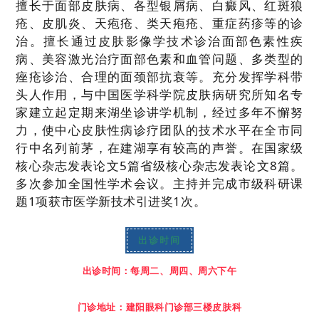
擅长于面部皮肤病、各型银屑病、白癜风、红斑狼
疮、皮肌炎、天疱疮、类天疱疮、重症药疹等的诊
治。擅长通过皮肤影像学技术诊治面部色素性疾
病、美容激光治疗面部色素和血管问题、多类型的
痤疮诊治、合理的面颈部抗衰等。充分发挥学科带
头人作用，与中国医学科学院皮肤病研究所知名专
家建立起定期来湖坐诊讲学机制，经过多年不懈努
力，使中心皮肤性病诊疗团队的技术水平在全市同
行中名列前茅，在建湖享有较高的声誉。在国家级
核心杂志发表论文5篇省级核心杂志发表论文8篇。
多次参加全国性学术会议。主持并完成市级科研课
题1项获市医学新技术引进奖1次。
出诊时间
出诊时间：每周二、周四、周六下午
门诊地址：建阳眼科门诊部三楼皮肤科