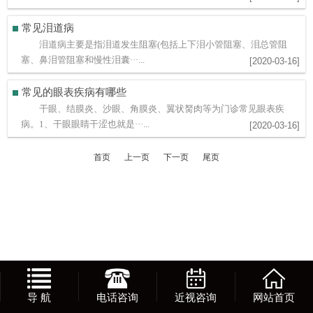
常见泪道病
泪道病主要是指泪道发生阻塞(包括上下泪小管阻塞、泪总管阻
塞、鼻泪管阻塞和慢性泪囊···...
[2020-03-16]
常见的眼表疾病有哪些
干眼、结膜炎、沙眼、角膜炎、翼状胬肉等为门诊常见眼表疾
病。1、干眼眼睛干涩也就是···...
[2020-03-16]
首页
上一页
下一页
尾页
导 航
电话咨询
近视咨询
网站首页