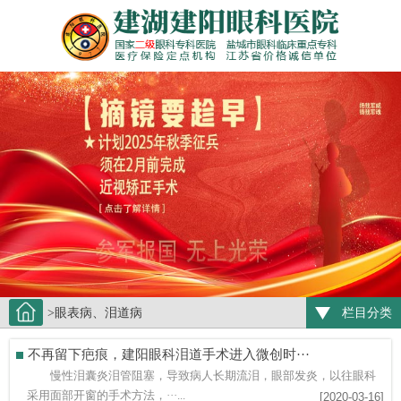
>眼表病、泪道病
栏目分类
不再留下疤痕，建阳眼科泪道手术进入微创时···
慢性泪囊炎泪管阻塞，导致病人长期流泪，眼部发炎，以往眼科
采用面部开窗的手术方法，···...
[2020-03-16]