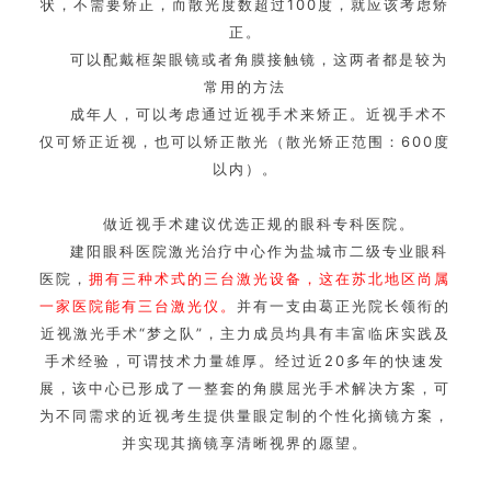
状，不需要矫正，而散光度数超过100度，就应该考虑矫
正。
可以配戴框架眼镜或者角膜接触镜，这两者都是较为
常用的方法
成年人，可以考虑通过近视手术来矫正。近视手术不
仅可矫正近视，也可以矫正散光（散光矫正范围：600度
以内）。
做近视手术建议优选正规的眼科专科医院。
建阳眼科医院激光治疗中心作为盐城市二级专业眼科
医院，
拥有三种术式的三台激光设备，这在苏北地区尚属
一家医院能有三台激光仪。
并有一支由葛正光院长领衔的
近视激光手术“梦之队”，主力成员均具有丰富临床实践及
手术经验，可谓技术力量雄厚。经过近20多年的快速发
展，该中心已形成了一整套的角膜屈光手术解决方案，可
为不同需求的近视考生提供量眼定制的个性化摘镜方案，
并实现其摘镜享清晰视界的愿望。