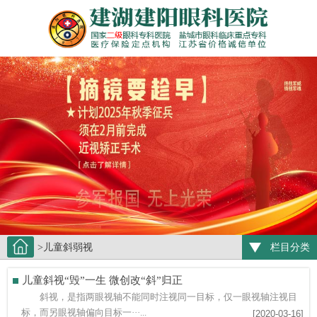
>儿童斜弱视
栏目分类
儿童斜视“毁”一生 微创改“斜”归正
斜视，是指两眼视轴不能同时注视同一目标，仅一眼视轴注视目
标，而另眼视轴偏向目标一···...
[2020-03-16]